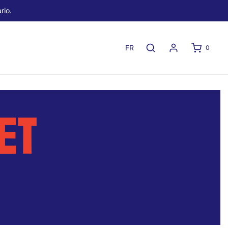
rio.
FR
0
ET