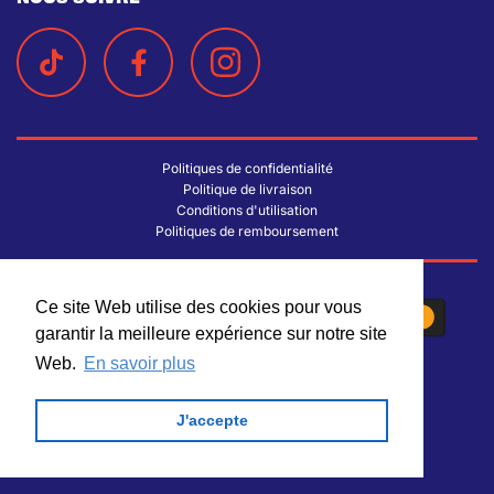
Politiques de confidentialité
Politique de livraison
Conditions d'utilisation
Politiques de remboursement
Ce site Web utilise des cookies pour vous
Ce site Web utilise des cookies pour vous
garantir la meilleure expérience sur notre site
garantir la meilleure expérience sur notre site
Web.
Web.
En savoir plus
En savoir plus
J'accepte
J'accepte
© 2026 La Lichée
| Conception par
Trinary