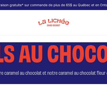
raison gratuite* sur commande de plus de 65$ au Québec et en Onta
S AU CHOCO
e caramel au chocolat et notre caramel au chocolat fleur d