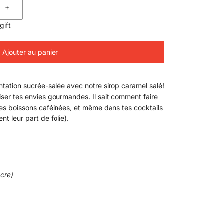
+
gift
Ajouter au panier
entation sucrée-salée avec notre sirop caramel salé!
iser tes envies gourmandes. Il sait comment faire
 tes boissons caféinées, et même dans tes cocktails
ent leur part de folie).
cre)