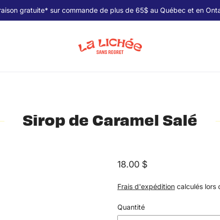
raison gratuite* sur commande de plus de 65$ au Québec et en Onta
Sirop de Caramel Salé
18.00 $
Frais d'expédition
calculés lors 
Quantité