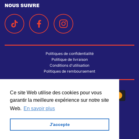
NOUS SUIVRE
Politiques de confidentialité
Politique de livraison
Conditions d'utilisation
Politiques de remboursement
Ce site Web utilise des cookies pour vous
Ce site Web utilise des cookies pour vous
garantir la meilleure expérience sur notre site
garantir la meilleure expérience sur notre site
Web.
Web.
En savoir plus
En savoir plus
J'accepte
J'accepte
© 2026 La Lichée
| Conception par
Trinary