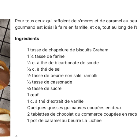
Pour tous ceux qui raffolent de s’mores et de caramel au beur
gourmand est idéal à faire en famille, et ce, tout au long de l
Ingrédients
1 tasse de chapelure de biscuits Graham
1 ¼ tasse de farine
½ c. à thé de bicarbonate de soude
½ c. à thé de sel
½ tasse de beurre non salé, ramolli
½ tasse de cassonade
⅓ tasse de sucre
1 œuf
1 c. à thé d'extrait de vanille
Quelques grosses guimauves coupées en deux
2 tablettes de chocolat du commerce coupées en rect
1 pot de caramel au beurre La Lichée