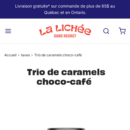
Livraison gratuite* sur commande de plus de 65$ au
Québec et en Ontario.
Accueil
›
taxes
›
Trio de caramels choco-café
Trio de caramels
choco-café