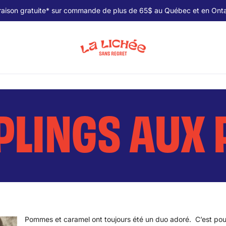
raison gratuite* sur commande de plus de 65$ au Québec et en Onta
PLINGS AUX
Pommes et caramel ont toujours été un duo adoré. C’est pou